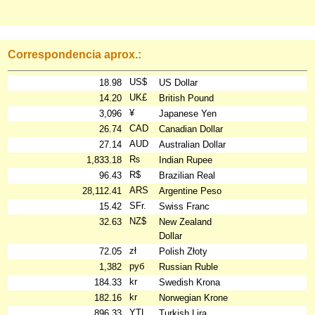
Correspondencia aprox.:
US$
18.98
US Dollar
UK£
14.20
British Pound
¥
3,096
Japanese Yen
CAD
26.74
Canadian Dollar
AUD
27.14
Australian Dollar
₨
1,833.18
Indian Rupee
R$
96.43
Brazilian Real
ARS
28,112.41
Argentine Peso
SFr.
15.42
Swiss Franc
NZ$
32.63
New Zealand
Dollar
zł
72.05
Polish Złoty
руб
1,382
Russian Ruble
kr
184.33
Swedish Krona
kr
182.16
Norwegian Krone
YTL
896.33
Turkish Lira