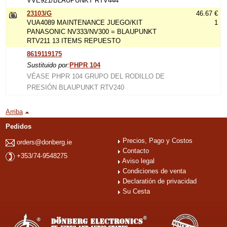
VVE921/BLAUPUNKT RTV444
23103/G
46.67 €
VUA4089 MAINTENANCE JUEGO/KIT
1
PANASONIC NV333/NV300 = BLAUPUNKT
RTV211 13 ITEMS REPUESTO
8619119175
Sustituido por:
PHPR 104
VÉASE PHPR 104 GRUPO DEL RODILLO DE
PRESIÓN BLAUPUNKT RTV240
Arriba
Pedidos
Precios, Pago y Costos
orders@donberg.ie
Contacto
+353/74-9548275
Aviso legal
Condiciones de venta
Declaratión de privacidad
Su Cesta