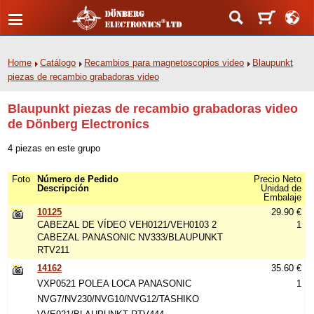
Home
Catálogo
Recambios para magnetoscopios video
Blaupunkt
piezas de recambio grabadoras video
Blaupunkt piezas de recambio grabadoras video
de Dönberg Electronics
4 piezas en este grupo
Foto
Número de Pedido
Precio Neto
Descripción
Unidad de
Embalaje
10125
29.90 €
CABEZAL DE VÍDEO VEH0121/VEH0103 2
1
CABEZAL PANASONIC NV333/BLAUPUNKT
RTV211
14162
35.60 €
VXP0521 POLEA LOCA PANASONIC
1
NVG7/NV230/NVG10/NVG12/TASHIKO