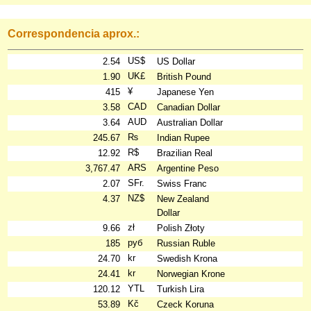
Correspondencia aprox.:
US$
2.54
US Dollar
UK£
1.90
British Pound
¥
415
Japanese Yen
CAD
3.58
Canadian Dollar
AUD
3.64
Australian Dollar
₨
245.67
Indian Rupee
R$
12.92
Brazilian Real
ARS
3,767.47
Argentine Peso
SFr.
2.07
Swiss Franc
NZ$
4.37
New Zealand
Dollar
zł
9.66
Polish Złoty
руб
185
Russian Ruble
kr
24.70
Swedish Krona
kr
24.41
Norwegian Krone
YTL
120.12
Turkish Lira
Kč
53.89
Czeck Koruna