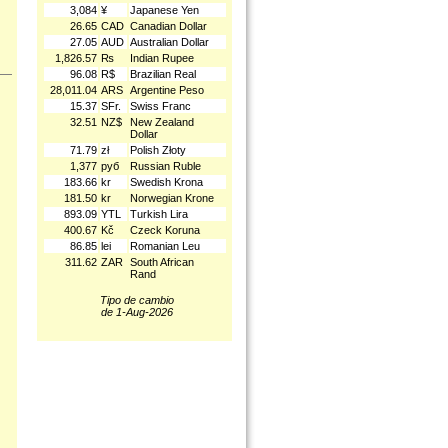
3,084
¥
Japanese Yen
26.65
CAD
Canadian Dollar
27.05
AUD
Australian Dollar
1,826.57
₨
Indian Rupee
96.08
R$
Brazilian Real
28,011.04
ARS
Argentine Peso
15.37
SFr.
Swiss Franc
32.51
NZ$
New Zealand
Dollar
71.79
zł
Polish Złoty
1,377
руб
Russian Ruble
183.66
kr
Swedish Krona
181.50
kr
Norwegian Krone
893.09
YTL
Turkish Lira
400.67
Kč
Czeck Koruna
86.85
lei
Romanian Leu
311.62
ZAR
South African
Rand
Tipo de cambio
de 1-Aug-2026