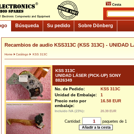
Cesta
ogo
Búsqueda
Su pedido
Sobre Dönberg
Recambios de audio KSS313C (KSS 313C) - UNIDAD L
Home
Catálogo
KSS 313C
KSS 313C
UNIDAD LÁSER (PICK-UP) SONY
8826349
No. de Pedido:
KSS 313C
Unidad de Embalaje:
1
Precio neto por
16.58 EUR
embalaje:
Incluido IVA (23%):
20.39 EUR
Cantidad:
paquetes de 1