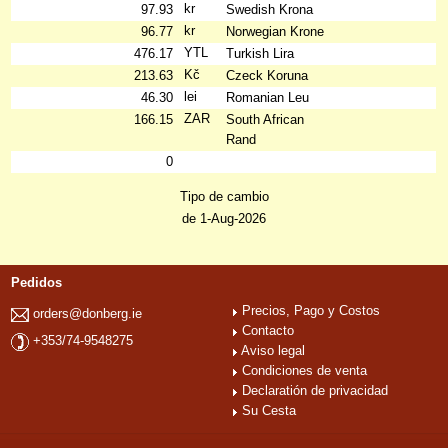
kr
97.93
Swedish Krona
kr
96.77
Norwegian Krone
YTL
476.17
Turkish Lira
Kč
213.63
Czeck Koruna
lei
46.30
Romanian Leu
ZAR
166.15
South African
Rand
0
Tipo de cambio
de 1-Aug-2026
Pedidos
Precios, Pago y Costos
orders@donberg.ie
Contacto
+353/74-9548275
Aviso legal
Condiciones de venta
Declaratión de privacidad
Su Cesta