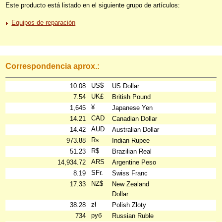
Este producto está listado en el siguiente grupo de artículos:
Equipos de reparación
Correspondencia aprox.:
US$
10.08
US Dollar
UK£
7.54
British Pound
¥
1,645
Japanese Yen
CAD
14.21
Canadian Dollar
AUD
14.42
Australian Dollar
₨
973.88
Indian Rupee
R$
51.23
Brazilian Real
ARS
14,934.72
Argentine Peso
SFr.
8.19
Swiss Franc
NZ$
17.33
New Zealand
Dollar
zł
38.28
Polish Złoty
руб
734
Russian Ruble