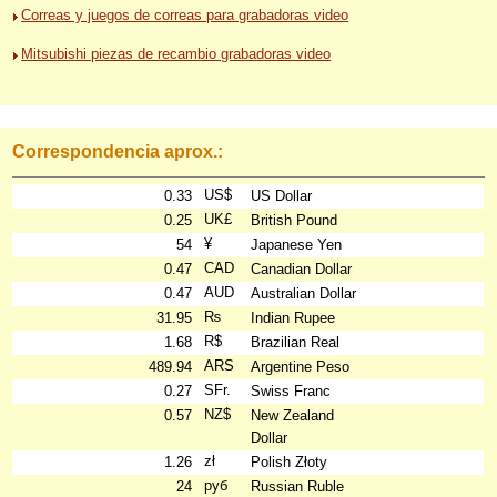
Correas y juegos de correas para grabadoras video
Mitsubishi piezas de recambio grabadoras video
Correspondencia aprox.:
US$
0.33
US Dollar
UK£
0.25
British Pound
¥
54
Japanese Yen
CAD
0.47
Canadian Dollar
AUD
0.47
Australian Dollar
₨
31.95
Indian Rupee
R$
1.68
Brazilian Real
ARS
489.94
Argentine Peso
SFr.
0.27
Swiss Franc
NZ$
0.57
New Zealand
Dollar
zł
1.26
Polish Złoty
руб
24
Russian Ruble