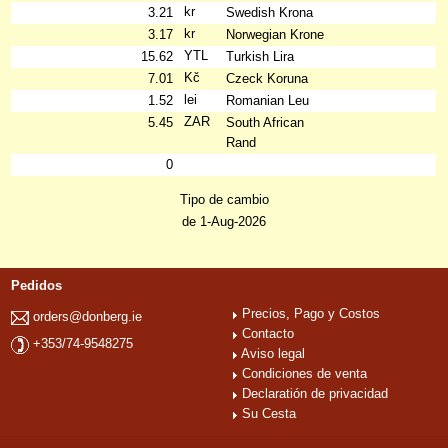
kr
3.21
Swedish Krona
kr
3.17
Norwegian Krone
YTL
15.62
Turkish Lira
Kč
7.01
Czeck Koruna
lei
1.52
Romanian Leu
ZAR
5.45
South African
Rand
0
Tipo de cambio
de 1-Aug-2026
Pedidos
Precios, Pago y Costos
orders@donberg.ie
Contacto
+353/74-9548275
Aviso legal
Condiciones de venta
Declaratión de privacidad
Su Cesta