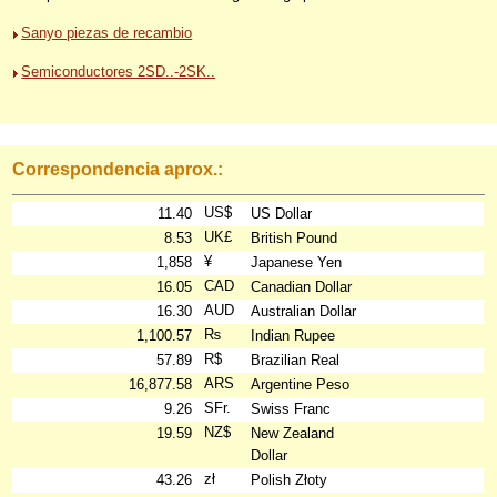
Sanyo piezas de recambio
Semiconductores 2SD..-2SK..
Correspondencia aprox.:
US$
11.40
US Dollar
UK£
8.53
British Pound
¥
1,858
Japanese Yen
CAD
16.05
Canadian Dollar
AUD
16.30
Australian Dollar
₨
1,100.57
Indian Rupee
R$
57.89
Brazilian Real
ARS
16,877.58
Argentine Peso
SFr.
9.26
Swiss Franc
NZ$
19.59
New Zealand
Dollar
zł
43.26
Polish Złoty