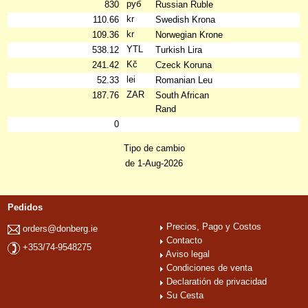
руб
830
Russian Ruble
kr
110.66
Swedish Krona
kr
109.36
Norwegian Krone
YTL
538.12
Turkish Lira
Kč
241.42
Czeck Koruna
lei
52.33
Romanian Leu
ZAR
187.76
South African
Rand
0
Tipo de cambio
de 1-Aug-2026
Pedidos
Precios, Pago y Costos
orders@donberg.ie
Contacto
+353/74-9548275
Aviso legal
Condiciones de venta
Declaratión de privacidad
Su Cesta