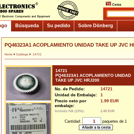
Cesta
ogo
Búsqueda
Su pedido
Sobre Dönberg
PQ46323A1 ACOPLAMIENTO UNIDAD TAKE UP JVC H
Home
Catálogo
14721
14721
PQ46323A1 ACOPLAMIENTO UNIDAD
TAKE UP JVC HRJ200
No. de Pedido:
14721
Unidad de Embalaje:
1
Precio neto por
1.99 EUR
embalaje:
Incluido IVA (23%):
2.45 EUR
Cantidad:
paquetes de 1