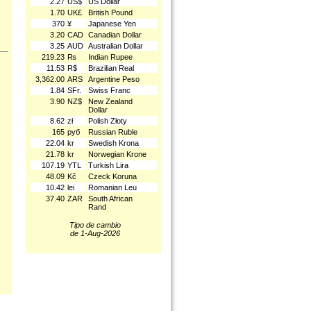
2.27
US$
US Dollar
1.70
UK£
British Pound
370
¥
Japanese Yen
3.20
CAD
Canadian Dollar
3.25
AUD
Australian Dollar
219.23
₨
Indian Rupee
11.53
R$
Brazilian Real
3,362.00
ARS
Argentine Peso
1.84
SFr.
Swiss Franc
3.90
NZ$
New Zealand
Dollar
8.62
zł
Polish Złoty
165
руб
Russian Ruble
22.04
kr
Swedish Krona
21.78
kr
Norwegian Krone
107.19
YTL
Turkish Lira
48.09
Kč
Czeck Koruna
10.42
lei
Romanian Leu
37.40
ZAR
South African
Rand
Tipo de cambio
de 1-Aug-2026