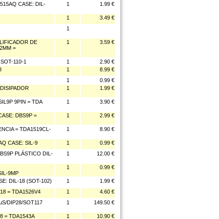
515AQ CASE: DIL-
1
1.99 €
1
3.49 €
1
LIFICADOR DE
1
3.59 €
12MM =
SOT-110-1
1
2.90 €
8
1
8.99 €
1
0.99 €
 DISIPADOR
1
1.99 €
IL9P 9PIN = TDA
1
3.90 €
CASE: DBS9P =
1
2.99 €
NCIA = TDA1519CL-
1
8.90 €
Q CASE: SIL-9
1
0.99 €
BS9P PLÁSTICO DIL-
1
12.00 €
1
0.99 €
IL-9MP
: DIL-18 (SOT-102)
1
1.99 €
8 = TDA1526V4
1
4.60 €
µS/DIP28/SOT117
1
149.50 €
8 = TDA1543A
1
10.90 €