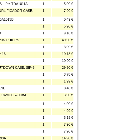
SIL-9 = TDA1011A
1
5.90 €
ORLIFICADOR CASE:
1
7.90 €
TDA1013B
1
0.49 €
1
5.90 €
9
1
9.10 €
23N PHILIPS
1
49.90 €
1
3.99 €
-16
1
10.18 €
1
10.90 €
TDOWN CASE: SIP-9
1
29.90 €
1
3.78 €
1
1.99 €
59B
1
0.40 €
18V/ICC = 30mA
1
3.90 €
1
4.90 €
1
4.99 €
1
3.19 €
1
7.90 €
1
7.90 €
093A
1
14.90 €