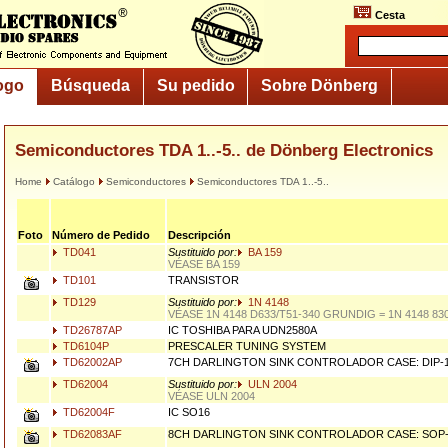
Cesta
ogo
Búsqueda
Su pedido
Sobre Dönberg
Semiconductores TDA 1..-5.. de Dönberg Electronics
Home
Catálogo
Semiconductores
Semiconductores TDA 1..-5..
Foto
Número de Pedido
Descripción
TD041
Sustituido por:
BA 159
VÉASE BA 159
TD101
TRANSISTOR
TD129
Sustituido por:
1N 4148
VÉASE 1N 4148 D633/T51-340 GRUNDIG = 1N 4148 83
TD26787AP
IC TOSHIBA PARA UDN2580A
TD6104P
PRESCALER TUNING SYSTEM
TD62002AP
7CH DARLINGTON SINK CONTROLADOR CASE: DIP-1
TD62004
Sustituido por:
ULN 2004
VÉASE ULN 2004
TD62004F
IC SO16
TD62083AF
8CH DARLINGTON SINK CONTROLADOR CASE: SOP-1