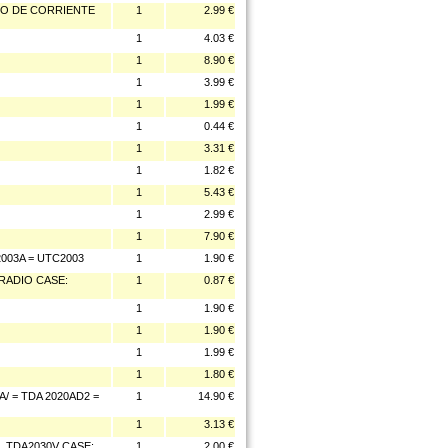
O DE CORRIENTE
1
2.99 €
1
4.03 €
1
8.90 €
1
3.99 €
1
1.99 €
1
0.44 €
1
3.31 €
1
1.82 €
1
5.43 €
1
2.99 €
1
7.90 €
003A = UTC2003
1
1.90 €
RADIO CASE:
1
0.87 €
1
1.90 €
1
1.90 €
1
1.99 €
1
1.80 €
/ = TDA 2020AD2 =
1
14.90 €
1
3.13 €
L TDA2030V CASE:
1
2.00 €