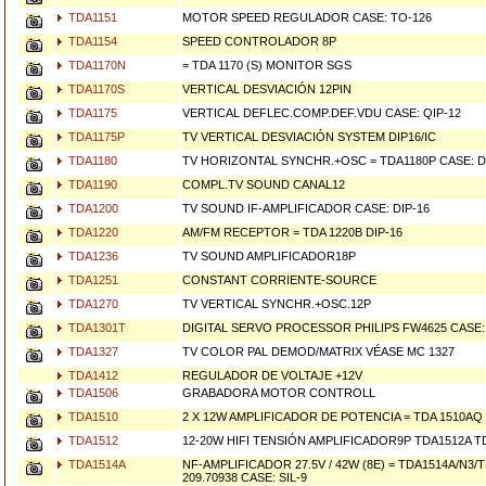
TDA1151
MOTOR SPEED REGULADOR CASE: TO-126
TDA1154
SPEED CONTROLADOR 8P
TDA1170N
= TDA 1170 (S) MONITOR SGS
TDA1170S
VERTICAL DESVIACIÓN 12PIN
TDA1175
VERTICAL DEFLEC.COMP.DEF.VDU CASE: QIP-12
TDA1175P
TV VERTICAL DESVIACIÓN SYSTEM DIP16/IC
TDA1180
TV HORIZONTAL SYNCHR.+OSC = TDA1180P CASE: D
TDA1190
COMPL.TV SOUND CANAL12
TDA1200
TV SOUND IF-AMPLIFICADOR CASE: DIP-16
TDA1220
AM/FM RECEPTOR = TDA 1220B DIP-16
TDA1236
TV SOUND AMPLIFICADOR18P
TDA1251
CONSTANT CORRIENTE-SOURCE
TDA1270
TV VERTICAL SYNCHR.+OSC.12P
TDA1301T
DIGITAL SERVO PROCESSOR PHILIPS FW4625 CASE: 
TDA1327
TV COLOR PAL DEMOD/MATRIX VÉASE MC 1327
TDA1412
REGULADOR DE VOLTAJE +12V
TDA1506
GRABADORA MOTOR CONTROLL
TDA1510
2 X 12W AMPLIFICADOR DE POTENCIA = TDA 1510AQ 
TDA1512
12-20W HIFI TENSIÓN AMPLIFICADOR9P TDA1512A 
TDA1514A
NF-AMPLIFICADOR 27.5V / 42W (8E) = TDA1514A/N3/
209.70938 CASE: SIL-9