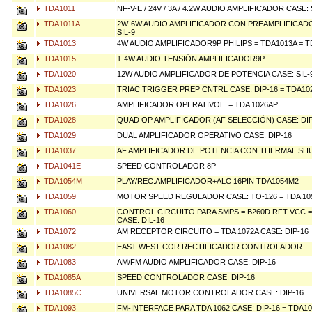
TDA1011
NF-V-E / 24V / 3A / 4.2W AUDIO AMPLIFICADOR CASE: 
TDA1011A
2W-6W AUDIO AMPLIFICADOR CON PREAMPLIFICAD
SIL-9
TDA1013
4W AUDIO AMPLIFICADOR9P PHILIPS = TDA1013A = 
TDA1015
1-4W AUDIO TENSIÓN AMPLIFICADOR9P
TDA1020
12W AUDIO AMPLIFICADOR DE POTENCIA CASE: SIL-
TDA1023
TRIAC TRIGGER PREP CNTRL CASE: DIP-16 = TDA10
TDA1026
AMPLIFICADOR OPERATIVOL. = TDA 1026AP
TDA1028
QUAD OP AMPLIFICADOR (AF SELECCIÓN) CASE: DIP
TDA1029
DUAL AMPLIFICADOR OPERATIVO CASE: DIP-16
TDA1037
AF AMPLIFICADOR DE POTENCIA CON THERMAL SHU
TDA1041E
SPEED CONTROLADOR 8P
TDA1054M
PLAY/REC.AMPLIFICADOR+ALC 16PIN TDA1054M2
TDA1059
MOTOR SPEED REGULADOR CASE: TO-126 = TDA 10
TDA1060
CONTROL CIRCUITO PARA SMPS = B260D RFT VCC = 
CASE: DIL-16
TDA1072
AM RECEPTOR CIRCUITO = TDA 1072A CASE: DIP-16
TDA1082
EAST-WEST COR RECTIFICADOR CONTROLADOR
TDA1083
AM/FM AUDIO AMPLIFICADOR CASE: DIP-16
TDA1085A
SPEED CONTROLADOR CASE: DIP-16
TDA1085C
UNIVERSAL MOTOR CONTROLADOR CASE: DIP-16
TDA1093
FM-INTERFACE PARA TDA 1062 CASE: DIP-16 = TDA1