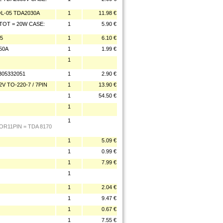
QL-05 TDA2030A
1
11.98 €
PTOT = 20W CASE:
1
5.90 €
5
1
6.10 €
50A
1
1.99 €
1
305332051
1
2.90 €
V TO-220-7 / 7PIN
1
13.90 €
1
54.50 €
1
1
OR11PIN = TDA 8170
1
5.09 €
1
0.99 €
1
7.99 €
1
1
2.04 €
1
9.47 €
1
0.67 €
1
7.55 €