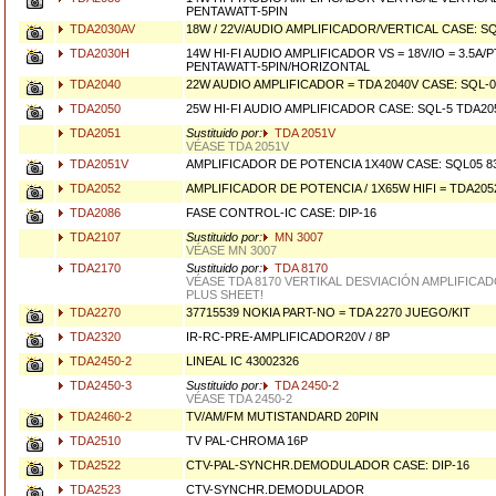
PENTAWATT-5PIN
TDA2030AV
18W / 22V/AUDIO AMPLIFICADOR/VERTICAL CASE: S
TDA2030H
14W HI-FI AUDIO AMPLIFICADOR VS = 18V/IO = 3.5A/
PENTAWATT-5PIN/HORIZONTAL
TDA2040
22W AUDIO AMPLIFICADOR = TDA 2040V CASE: SQL-0
TDA2050
25W HI-FI AUDIO AMPLIFICADOR CASE: SQL-5 TDA20
TDA2051
Sustituido por:
TDA 2051V
VÉASE TDA 2051V
TDA2051V
AMPLIFICADOR DE POTENCIA 1X40W CASE: SQL05 8
TDA2052
AMPLIFICADOR DE POTENCIA / 1X65W HIFI = TDA2052
TDA2086
FASE CONTROL-IC CASE: DIP-16
TDA2107
Sustituido por:
MN 3007
VÉASE MN 3007
TDA2170
Sustituido por:
TDA 8170
VÉASE TDA 8170 VERTIKAL DESVIACIÓN AMPLIFICAD
PLUS SHEET!
TDA2270
37715539 NOKIA PART-NO = TDA 2270 JUEGO/KIT
TDA2320
IR-RC-PRE-AMPLIFICADOR20V / 8P
TDA2450-2
LINEAL IC 43002326
TDA2450-3
Sustituido por:
TDA 2450-2
VÉASE TDA 2450-2
TDA2460-2
TV/AM/FM MUTISTANDARD 20PIN
TDA2510
TV PAL-CHROMA 16P
TDA2522
CTV-PAL-SYNCHR.DEMODULADOR CASE: DIP-16
TDA2523
CTV-SYNCHR.DEMODULADOR