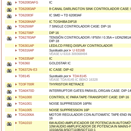
TD62083AFG
IC
TD62083AP
8-CANAL DARLINGTON SINK CONTROLADOR CASE: D
TD62083F
IC SMD = TD 62083AF
TD62084AP
IC TOSHIBA DIP18
TD62506P
7 SINGLE CONTROLADOR CASE: DIP-16
TD62706P
DIP 16
TD62783AP
TENSIÓN CONTROLADOR / 8*50V / 0.35A = UDN2981A
DIP-18
TD6301AP
LED/LCD FREQ.DISPLAY CONTROLADOR
TD6316AP
Sustituido por:
U 6316B
VÉASE U 6316 309368494
TD6335AP
IC
TD6360
GOLDSTAR IC
TD6372N-E3
IC CASE: DIP-42
TD8145
Sustituido por:
TDA 8145
VÉASE TDA 8145 IC BEKO 16328
TD3F700R
THYRISTOR RETRACE
TDA0470D
INTERRUPTOR GATES PARA EL.ORGAN CASE: DIP-1
TDA1000
CONTROL IC PARA TAPE-TRANSPORT CASE: DIP-16
TDA1001
NOISE SUPPRESSOR 16PIN
TDA1005
NOISE SUPPRESSION 16P
TDA1006A
MOTOR REGULADOR CON AUTOMATIC TAPE-END IND
16
TDA1010
6W AUDIO AMPLIFICADOR DE POTENCIA IN AUTOMÓV
10W AUDIO AMPLIFICADOR DE POTENCIA IN MAINS-
1010A/SIL9/SOT110B/SOT110-1