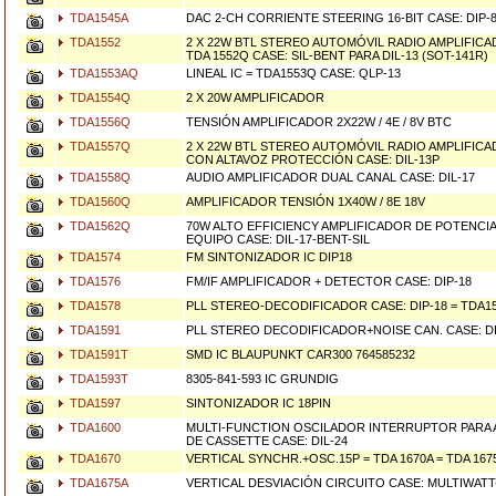
TDA1545A
DAC 2-CH CORRIENTE STEERING 16-BIT CASE: DIP-8 
TDA1552
2 X 22W BTL STEREO AUTOMÓVIL RADIO AMPLIFICA
TDA 1552Q CASE: SIL-BENT PARA DIL-13 (SOT-141R)
TDA1553AQ
LINEAL IC = TDA1553Q CASE: QLP-13
TDA1554Q
2 X 20W AMPLIFICADOR
TDA1556Q
TENSIÓN AMPLIFICADOR 2X22W / 4E / 8V BTC
TDA1557Q
2 X 22W BTL STEREO AUTOMÓVIL RADIO AMPLIFIC
CON ALTAVOZ PROTECCIÓN CASE: DIL-13P
TDA1558Q
AUDIO AMPLIFICADOR DUAL CANAL CASE: DIL-17
TDA1560Q
AMPLIFICADOR TENSIÓN 1X40W / 8E 18V
TDA1562Q
70W ALTO EFFICIENCY AMPLIFICADOR DE POTENCI
EQUIPO CASE: DIL-17-BENT-SIL
TDA1574
FM SINTONIZADOR IC DIP18
TDA1576
FM/IF AMPLIFICADOR + DETECTOR CASE: DIP-18
TDA1578
PLL STEREO-DECODIFICADOR CASE: DIP-18 = TDA1
TDA1591
PLL STEREO DECODIFICADOR+NOISE CAN. CASE: DI
TDA1591T
SMD IC BLAUPUNKT CAR300 764585232
TDA1593T
8305-841-593 IC GRUNDIG
TDA1597
SINTONIZADOR IC 18PIN
TDA1600
MULTI-FUNCTION OSCILADOR INTERRUPTOR PARA
DE CASSETTE CASE: DIL-24
TDA1670
VERTICAL SYNCHR.+OSC.15P = TDA 1670A = TDA 167
TDA1675A
VERTICAL DESVIACIÓN CIRCUITO CASE: MULTIWATT