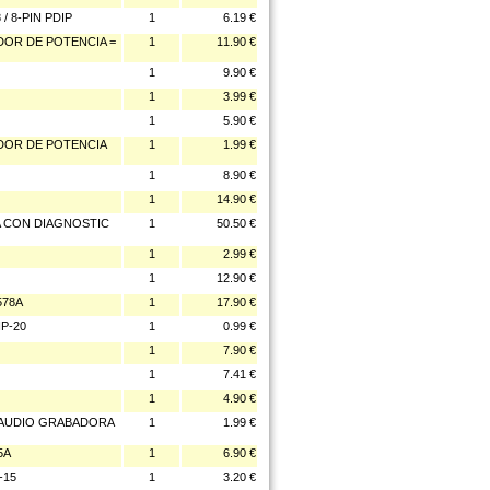
/ 8-PIN PDIP
1
6.19 €
DOR DE POTENCIA =
1
11.90 €
1
9.90 €
1
3.99 €
1
5.90 €
ADOR DE POTENCIA
1
1.99 €
1
8.90 €
1
14.90 €
A CON DIAGNOSTIC
1
50.50 €
1
2.99 €
1
12.90 €
578A
1
17.90 €
P-20
1
0.99 €
1
7.90 €
1
7.41 €
1
4.90 €
 AUDIO GRABADORA
1
1.99 €
5A
1
6.90 €
-15
1
3.20 €