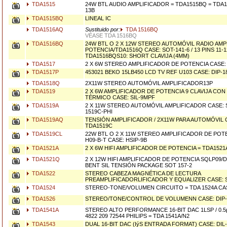
TDA1515
24W BTL AUDIO AMPLIFICADOR = TDA1515BQ = TDA1
13B
TDA1515BQ
LINEAL IC
TDA1516AQ
Sustituido por:
TDA 1516BQ
VÉASE TDA 1516BQ
TDA1516BQ
24W BTL O 2 X 12W STEREO AUTOMÓVIL RADIO AMP
POTENCIA/TDA1516Q CASE: SOT-141-6 / 13 PINS 11-
TDA1516BQS10: SHORT CLAVIJA (4MM)
TDA1517
2 X 6W STEREO AMPLIFICADOR DE POTENCIA CASE: 
TDA1517P
453021 BEKO 15LB450 LCD TV REF U103 CASE: DIP-1
TDA1518Q
2X11W STEREO AUTOMÓVIL AMPLIFICADOR13P
TDA1519
2 X 6W AMPLIFICADOR DE POTENCIA 9 CLAVIJA CON
TÉRMICO CASE: SIL-9MPF
TDA1519A
2 X 11W STEREO AUTOMÓVIL AMPLIFICADOR CASE: S
1519C-PHI
TDA1519AQ
TENSIÓN AMPLIFICADOR / 2X11W PARA AUTOMÓVIL 
TDA1519C
TDA1519CL
22W BTL O 2 X 11W STEREO AMPLIFICADOR DE POTE
H09-B-T CASE: HSIP-9B
TDA1521A
2 X 6W HIFI AMPLIFICADOR DE POTENCIA = TDA1521A
TDA1521Q
2 X 12W HIFI AMPLIFICADOR DE POTENCIA SQLP09/D
BENT SIL TENSIÓN PACKAGE SOT 157-2
TDA1522
STEREO CABEZA MAGNÉTICA DE LECTURA
PREAMPLIFICADORLIFICADOR Y EQUALIZER CASE: S
TDA1524
STEREO-TONE/VOLUMEN CIRCUITO = TDA 1524A CASE
TDA1526
STEREO/TONE/CONTROL DE VOLUMENN CASE: DIP-1
TDA1541A
STEREO ALTO PERFORMANCE 16-BIT DAC 1LSP / 0.5
4822 209 72544 PHILIPS = TDA 1541A/N2
TDA1543
DUAL 16-BIT DAC (IýS ENTRADA FORMAT) CASE: DIL-