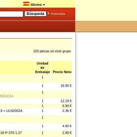
Idioma
Avanzada
325 piezas en este grupo
Unidad
de
Embalaje
Precio Neto
1
1
16.90 €
1
09214114
1
12.18 €
1
6.90 €
6 = ULN2002A
1
2.36 €
1
1
4.90 €
8-P-375-1.27
1
2.90 €