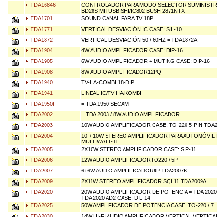
TDA16846
CONTROLADOR PARA MODO SELECTOR SUMINISTR
BD28S MITUSBISHI/IC802 BUSH 2871NTX
TDA1701
SOUND CANAL PARA TV 18P
TDA1771
VERTICAL DESVIACIÓN IC CASE: SIL-10
TDA1872
VERTICAL DESVIACIÓN 50 / 60HZ = TDA1872A
TDA1904
4W AUDIO AMPLIFICADOR CASE: DIP-16
TDA1905
6W AUDIO AMPLIFICADOR + MUTING CASE: DIP-16
TDA1908
8W AUDIO AMPLIFICADOR12PQ
TDA1940
TV-HA-COMBI 18-DIP
TDA1941
LINEAL IC/TV-HA/KOMBI
TDA1950F
= TDA 1950 SECAM
TDA2002
= TDA 2003 / 8W AUDIO AMPLIFICADOR
TDA2003
10W AUDIO AMPLIFICADOR CASE: TO-220 5-PIN TDA2
TDA2004
10 + 10W STEREO AMPLIFICADOR PARA AUTOMÓVIL 
MULTIWATT-11
TDA2005
2X10W STEREO AMPLIFICADOR CASE: SIP-11
TDA2006
12W AUDIO AMPLIFICADORTO220 / 5P
TDA2007
6+6W AUDIO AMPLIFICADOR9P TDA2007B
TDA2009
2X11W STEREO AMPLIFICADOR SQL11 TDA2009A
TDA2020
20W AUDIO AMPLIFICADOR DE POTENCIA = TDA 2020A
TDA 2020 AD2 CASE: DIL-14
TDA2025
50W AMPLIFICADOR DE POTENCIA CASE: TO-220 / 7
TDA2030
14W HI-FI AUDIO AMPLIFICADOR VERTICAL VERTICA