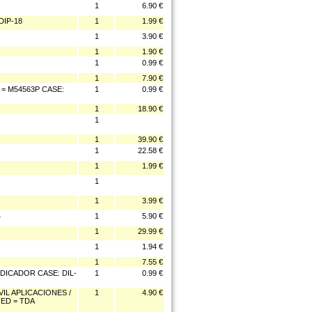
1
6.90 €
IP-18
1
1.99 €
1
3.90 €
1
1.90 €
1
0.99 €
1
7.90 €
 = M54563P CASE:
1
0.99 €
1
18.90 €
1
1
39.90 €
1
22.58 €
1
1.99 €
1
1
3.99 €
4
1
5.90 €
1
29.99 €
1
1.94 €
1
7.55 €
ICADOR CASE: DIL-
1
0.99 €
IL APLICACIONES /
1
4.90 €
FED = TDA