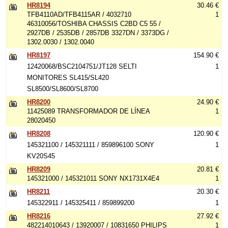
HR8194
30.46 €
TFB4110AD/TFB4115AR / 4032710
1
46310056/TOSHIBA CHASSIS C2BD C5 55 /
2927DB / 2535DB / 2857DB 3327DN / 3373DG /
1302.0030 / 1302.0040
HR8197
154.90 €
12420068/BSC2104751/JT128 SELTI
1
MONITORES SL415/SL420
SL8500/SL8600/SL8700
HR8200
24.90 €
11425089 TRANSFORMADOR DE LÍNEA
1
28020450
HR8208
120.90 €
145321100 / 145321111 / 859896100 SONY
1
KV20S45
HR8209
20.81 €
145321000 / 145321011 SONY NX1731X4E4
1
HR8211
20.30 €
145322911 / 145325411 / 859899200
1
HR8216
27.92 €
482214010643 / 13920007 / 10831650 PHILIPS
1