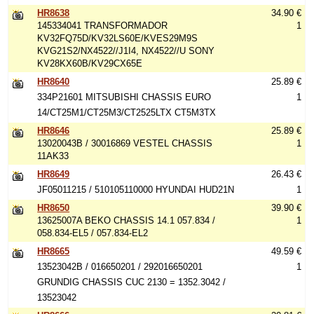
HR8638
34.90 €
145334041 TRANSFORMADOR
1
KV32FQ75D/KV32LS60E/KVES29M9S
KVG21S2/NX4522//J1I4, NX4522//U SONY
KV28KX60B/KV29CX65E
HR8640
25.89 €
334P21601 MITSUBISHI CHASSIS EURO
1
14/CT25M1/CT25M3/CT2525LTX CT5M3TX
HR8646
25.89 €
13020043B / 30016869 VESTEL CHASSIS
1
11AK33
HR8649
26.43 €
JF05011215 / 510105110000 HYUNDAI HUD21N
1
HR8650
39.90 €
13625007A BEKO CHASSIS 14.1 057.834 /
1
058.834-EL5 / 057.834-EL2
HR8665
49.59 €
13523042B / 016650201 / 292016650201
1
GRUNDIG CHASSIS CUC 2130 = 1352.3042 /
13523042