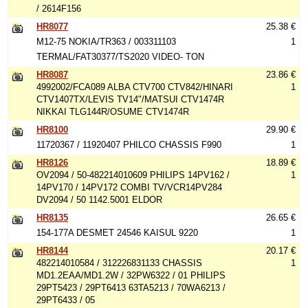
/ 2614F156
HR8077
25.38 €
M12-75 NOKIA/TR363 / 003311103
1
TERMAL/FAT30377/TS2020 VIDEO- TON
HR8087
23.86 €
4992002/FCA089 ALBA CTV700 CTV842/HINARI
1
CTV1407TX/LEVIS TV14"/MATSUI CTV1474R
NIKKAI TLG144R/OSUME CTV1474R
HR8100
29.90 €
11720367 / 11920407 PHILCO CHASSIS F990
1
HR8126
18.89 €
OV2094 / 50-482214010609 PHILIPS 14PV162 /
1
14PV170 / 14PV172 COMBI TV/VCR14PV284
DV2094 / 50 1142.5001 ELDOR
HR8135
26.65 €
154-177A DESMET 24546 KAISUL 9220
1
HR8144
20.17 €
482214010584 / 312226831133 CHASSIS
1
MD1.2EAA/MD1.2W / 32PW6322 / 01 PHILIPS
29PT5423 / 29PT6413 63TA5213 / 70WA6213 /
29PT6433 / 05