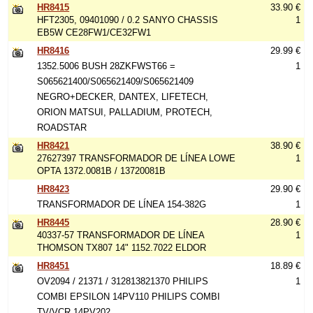
HR8415
33.90 €
HFT2305, 09401090 / 0.2 SANYO CHASSIS
1
EB5W CE28FW1/CE32FW1
HR8416
29.99 €
1352.5006 BUSH 28ZKFWST66 =
1
S065621400/S065621409/S065621409
NEGRO+DECKER, DANTEX, LIFETECH,
ORION MATSUI, PALLADIUM, PROTECH,
ROADSTAR
HR8421
38.90 €
27627397 TRANSFORMADOR DE LÍNEA LOWE
1
OPTA 1372.0081B / 13720081B
HR8423
29.90 €
TRANSFORMADOR DE LÍNEA 154-382G
1
HR8445
28.90 €
40337-57 TRANSFORMADOR DE LÍNEA
1
THOMSON TX807 14" 1152.7022 ELDOR
HR8451
18.89 €
OV2094 / 21371 / 312813821370 PHILIPS
1
COMBI EPSILON 14PV110 PHILIPS COMBI
TV/VCR 14PV202