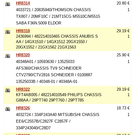
HR8314
20.80 €
4033721 / 20835940/THOMSON CHASSIS
1
TX807 / 20MF10C / 21MT15CG M5510C/M5515
SABA F36N.5009 ELDOR
HR8318
29.19 €
2436994 / 482214010465 CHASSIS ANUBIS S
1
AA / 14GX1510 / 14GX1512 20GX1550 /
20GX1552 / 21GX1562 21GX1563
HR8320
25.90 €
40348A01 / 10593630 / 13525033
1
AFS360/CHASSIS TV9 SCHNEIDER
CTV2790/CTV2816 SCHNEIDER / 0100887
13525033B / 40348-01 / 40348A-01
HR8322
29.19 €
KFT4AB005 / 482214010549 PHILIPS CHASSIS
1
G88AA / 29PT740 29PT760 / 29PT785
HR8326
18.73 €
4032724 / 334P243A40 MITSUBISHI CHASSIS
1
EE6/C2557B/C2827F C2857F /
334P243040/C28D7