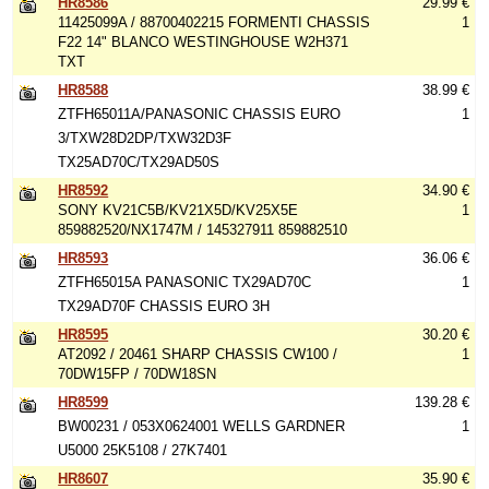
HR8586
29.99 €
11425099A / 88700402215 FORMENTI CHASSIS
1
F22 14" BLANCO WESTINGHOUSE W2H371
TXT
HR8588
38.99 €
ZTFH65011A/PANASONIC CHASSIS EURO
1
3/TXW28D2DP/TXW32D3F
TX25AD70C/TX29AD50S
HR8592
34.90 €
SONY KV21C5B/KV21X5D/KV25X5E
1
859882520/NX1747M / 145327911 859882510
HR8593
36.06 €
ZTFH65015A PANASONIC TX29AD70C
1
TX29AD70F CHASSIS EURO 3H
HR8595
30.20 €
AT2092 / 20461 SHARP CHASSIS CW100 /
1
70DW15FP / 70DW18SN
HR8599
139.28 €
BW00231 / 053X0624001 WELLS GARDNER
1
U5000 25K5108 / 27K7401
HR8607
35.90 €