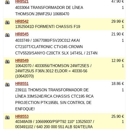
HR8521
47.90 €
4033064 TRANSFORMADOR DE LÍNEA
1
THOMSON 28WF25U 10680470
HR8542
29.99 €
13525041D FORMENTI CHASSIS F19
1
HR8545
21.90 €
4033749 / 10677080/FSV20C012 AKAI
1
CT2107T/CLATRONIC CTV245 CROWN
CTV5520/SANYO C20CTX SLX 14T4SL / 21T4N
HR8549
12.99 €
10642070 / 4033056/THOMSON 24WT25ES /
1
24WT25US F36N.3012 ELDOR = 40330-56
(10642070)
HR8551
18.86 €
239111 THOMSON TRANSFORMADOR DE
1
LÍNEA 33MS24E/RCA CHASSIS CTC195 RCA
PROJECTION PTK195BL SIN CONTROL DE
ENFOQUE!
HR8553
25.90 €
40348A09 / 10669900/P5PT92 110° 13525037 /
1
003491102 / 640 200 000 551 ALB 924/TELRA