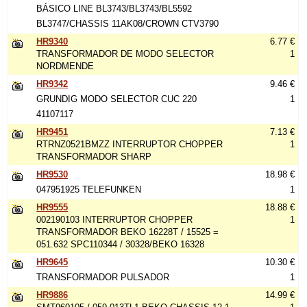
BÁSICO LINE BL3743/BL3743/BL5592
BL3747/CHASSIS 11AK08/CROWN CTV3790
HR9340
6.77 €
TRANSFORMADOR DE MODO SELECTOR
1
NORDMENDE
HR9342
9.46 €
GRUNDIG MODO SELECTOR CUC 220
1
41107117
HR9451
7.13 €
RTRNZ0521BMZZ INTERRUPTOR CHOPPER
1
TRANSFORMADOR SHARP
HR9530
18.98 €
047951925 TELEFUNKEN
1
HR9555
18.88 €
002190103 INTERRUPTOR CHOPPER
1
TRANSFORMADOR BEKO 16228T / 15525 =
051.632 SPC110344 / 30328/BEKO 16328
HR9645
10.30 €
TRANSFORMADOR PULSADOR
1
HR9886
14.99 €