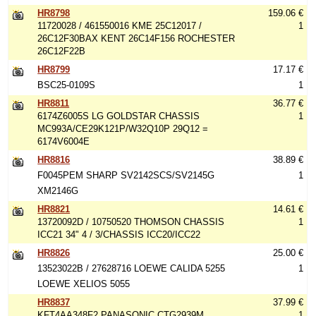
HR8798
159.06 €
11720028 / 461550016 KME 25C12017 /
1
26C12F30BAX KENT 26C14F156 ROCHESTER
26C12F22B
HR8799
17.17 €
BSC25-0109S
1
HR8811
36.77 €
6174Z6005S LG GOLDSTAR CHASSIS
1
MC993A/CE29K121P/W32Q10P 29Q12 =
6174V6004E
HR8816
38.89 €
F0045PEM SHARP SV2142SCS/SV2145G
1
XM2146G
HR8821
14.61 €
13720092D / 10750520 THOMSON CHASSIS
1
ICC21 34" 4 / 3/CHASSIS ICC20/ICC22
HR8826
25.00 €
13523022B / 27628716 LOEWE CALIDA 5255
1
LOEWE XELIOS 5055
HR8837
37.99 €
KFT4AA348F2 PANASONIC CTG2939M
1