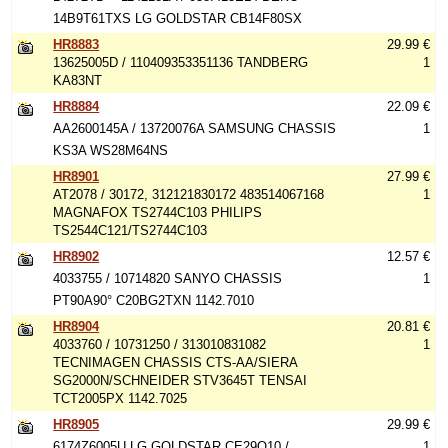
14B9T61TXS LG GOLDSTAR CB14F80SX
HR8883
29.99 €
13625005D / 110409353351136 TANDBERG
1
KA83NT
HR8884
22.09 €
AA2600145A / 13720076A SAMSUNG CHASSIS
1
KS3A WS28M64NS
HR8901
27.99 €
AT2078 / 30172, 312121830172 483514067168
1
MAGNAFOX TS2744C103 PHILIPS
TS2544C121/TS2744C103
HR8902
12.57 €
4033755 / 10714820 SANYO CHASSIS
1
PT90A90° C20BG2TXN 1142.7010
HR8904
20.81 €
4033760 / 10731250 / 313010831082
1
TECNIMAGEN CHASSIS CTS-AA/SIERA
SG2000N/SCHNEIDER STV3645T TENSAI
TCT2005PX 1142.7025
HR8905
29.99 €
6174Z6005U LG GOLDSTAR CE29Q10 /
1