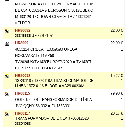
M12-96 NOKIA / 003311124 TERMAL 11.1 110°
1
BEKO/TC2025LAS EUROSONIC 30128/BEKO
MD30128TD CROWN CTV6030TV / 13623031-
>ELDOR
HR80082
22.00 €
30018809 JF05012197
1
HR8009
22.99 €
4033124 OREGA / 10369690 OREGA
1
NOKIA/AKAI / 14MP50 =
TV2020UK/TV1420EURO/TV2020 = TV1420T-
EURO / 5121TEURO/TV1421T
HR80092
15.27 €
13720116 / 13720116A TRANSFORMADOR DE
1
LÍNEA 1372.0116 ELDOR = AA26-00236A
HR80115
79.90 €
QQH0156-001 TRANSFORMADOR DE LÍNEA
1
JVC QQH0156-002 = FUJ32A001
HR80117
20.17 €
TRANSFORMADOR DE LÍNEA JF05012520 =
1
30021290