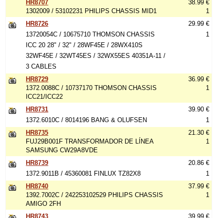
HR8707
38.99 €
1302009 / 53102231 PHILIPS CHASSIS MID1
1
HR8726
29.99 €
13720054C / 10675710 THOMSON CHASSIS
1
ICC 20 28" / 32" / 28WF45E / 28WX410S
32WF45E / 32WT45ES / 32WX55ES 40351A-11 /
3 CABLES
HR8729
36.99 €
1372.0088C / 10737170 THOMSON CHASSIS
1
ICC21/ICC22
HR8731
39.90 €
1372.6010C / 8014196 BANG & OLUFSEN
1
HR8735
21.30 €
FUJ29B001F TRANSFORMADOR DE LÍNEA
1
SAMSUNG CW29A8VDE
HR8739
20.86 €
1372.9011B / 45360081 FINLUX TZ82X8
1
HR8740
37.99 €
1392.7002C / 242253102529 PHILIPS CHASSIS
1
AMIGO 2FH
HR8743
39.99 €