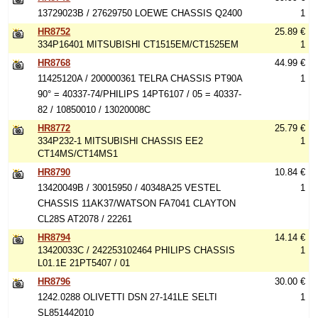
13729023B / 27629750 LOEWE CHASSIS Q2400
1
HR8752
25.89 €
334P16401 MITSUBISHI CT1515EM/CT1525EM
1
HR8768
44.99 €
11425120A / 200000361 TELRA CHASSIS PT90A
1
90° = 40337-74/PHILIPS 14PT6107 / 05 = 40337-
82 / 10850010 / 13020008C
HR8772
25.79 €
334P232-1 MITSUBISHI CHASSIS EE2
1
CT14MS/CT14MS1
HR8790
10.84 €
13420049B / 30015950 / 40348A25 VESTEL
1
CHASSIS 11AK37/WATSON FA7041 CLAYTON
CL28S AT2078 / 22261
HR8794
14.14 €
13420033C / 242253102464 PHILIPS CHASSIS
1
L01.1E 21PT5407 / 01
HR8796
30.00 €
1242.0288 OLIVETTI DSN 27-141LE SELTI
1
SL851442010