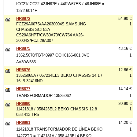
ICC21/ICC22 42JH67E / 44RW67ES / 46JH68E =
1372.6014F
HR8872
54.90 €
FCZ29A007S/AA2630004S SAMSUNG
1
CHASSIS SCT53A
CS29A6HPT/CW30A70/CW764 AA26-
30004S/FCZ-29A007
HR8875
43.16 €
1352.5070/FBT40997 QQH0166-001 JVC
1
AV30W585
HR8876
12.86 €
13525065A / 057234EL3 BEKO CHASSIS 14.1 /
1
16: 9 32416ND
HR8877
14.14 €
TRANSFORMADOR 13525062
1
HR8880
20.90 €
11421818 / 058423EL2 BEKO CHASSIS 12.8
1
058.413 TR5
HR8881
14.20 €
11421818 TRANSFORMADOR DE LÍNEA BEKO
1
14272TD = 1142181A / 058.413EL4 BEKO