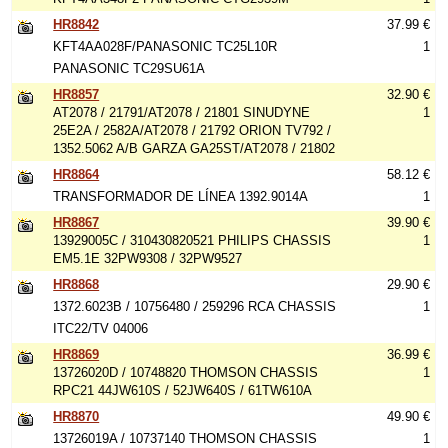
HR8842
37.99 €
KFT4AA028F/PANASONIC TC25L10R
1
PANASONIC TC29SU61A
HR8857
32.90 €
AT2078 / 21791/AT2078 / 21801 SINUDYNE
1
25E2A / 2582A/AT2078 / 21792 ORION TV792 /
1352.5062 A/B GARZA GA25ST/AT2078 / 21802
HR8864
58.12 €
TRANSFORMADOR DE LÍNEA 1392.9014A
1
HR8867
39.90 €
13929005C / 310430820521 PHILIPS CHASSIS
1
EM5.1E 32PW9308 / 32PW9527
HR8868
29.90 €
1372.6023B / 10756480 / 259296 RCA CHASSIS
1
ITC22/TV 04006
HR8869
36.99 €
13726020D / 10748820 THOMSON CHASSIS
1
RPC21 44JW610S / 52JW640S / 61TW610A
HR8870
49.90 €
13726019A / 10737140 THOMSON CHASSIS
1