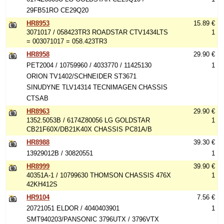
29FB51RO CE29Q20
HR8953
15.89 €
3071017 / 058423TR3 ROADSTAR CTV1434LTS
1
= 003071017 = 058.423TR3
HR8958
29.90 €
PET2004 / 10759960 / 4033770 / 11425130
1
ORION TV1402/SCHNEIDER ST3671
SINUDYNE TLV14314 TECNIMAGEN CHASSIS
CTSAB
HR8963
29.90 €
1352.5053B / 6174Z80056 LG GOLDSTAR
1
CB21F60X/DB21K40X CHASSIS PC81A/B
HR8988
39.30 €
13929012B / 30820551
1
HR8999
39.90 €
40351A-1 / 10799630 THOMSON CHASSIS 476X
1
42KH412S
HR9104
7.56 €
20721051 ELDOR / 4040403901
1
SMT940203/PANSONIC 3796UTX / 3796VTX