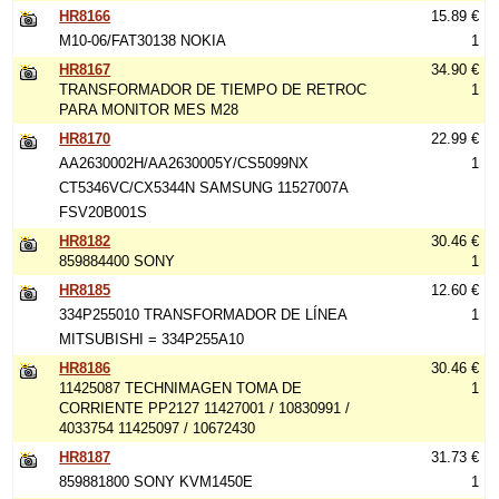
HR8166
15.89 €
M10-06/FAT30138 NOKIA
1
HR8167
34.90 €
TRANSFORMADOR DE TIEMPO DE RETROC
1
PARA MONITOR MES M28
HR8170
22.99 €
AA2630002H/AA2630005Y/CS5099NX
1
CT5346VC/CX5344N SAMSUNG 11527007A
FSV20B001S
HR8182
30.46 €
859884400 SONY
1
HR8185
12.60 €
334P255010 TRANSFORMADOR DE LÍNEA
1
MITSUBISHI = 334P255A10
HR8186
30.46 €
11425087 TECHNIMAGEN TOMA DE
1
CORRIENTE PP2127 11427001 / 10830991 /
4033754 11425097 / 10672430
HR8187
31.73 €
859881800 SONY KVM1450E
1