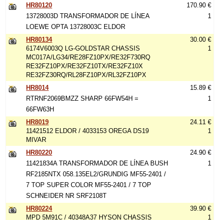
HR80120
170.90 €
13728003D TRANSFORMADOR DE LÍNEA
1
LOEWE OPTA 13728003C ELDOR
HR80134
30.00 €
6174V6003Q LG-GOLDSTAR CHASSIS
1
MC017A/LG34/RE28FZ10PX/RE32F730RQ
RE32FZ10PX/RE32FZ10TX/RE32FZ10X
RE32FZ30RQ/RL28FZ10PX/RL32FZ10PX
HR8014
15.89 €
RTRNF2069BMZZ SHARP 66FW54H =
1
66FW63H
HR8019
24.11 €
11421512 ELDOR / 4033153 OREGA DS19
1
MIVAR
HR80220
24.90 €
11421834A TRANSFORMADOR DE LÍNEA BUSH
1
RF2185NTX 058.135EL2/GRUNDIG MF55-2401 /
7 TOP SUPER COLOR MF55-2401 / 7 TOP
SCHNEIDER NR SRF2108T
HR80224
39.90 €
MPD 5M91C / 40348A37 HYSON CHASSIS
1