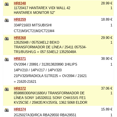
HR8348
28.99 €
11720417 HANTAREX VIDI WALL 42
1
HANTAREX MONITOR 52"
HR8359
18.89 €
334P21603 MITSUBISHI
1
CT21M3/CT21M2/CT21M4
HR8368
29.90 €
13525048 / 057534EL2 BEKO
1
TRANSFORMADOR DE LÍNEA / 25411 057534-
TR1/BUSH/LG = 057.534EL2 13525048A
HR8371
38.90 €
OV2094 / 20891 / 312813820890 1HILIPS
1
14PV210 / 14PV217 / 14PV320
21PV320/RADIOLA 51TR225 = OV2094 / 21621
= 21620-21621
HR8372
37.06 €
859880300/NX1680/U TRANSFORMADOR DE
1
LÍNEA SONY 145326511 SONY CHASSIS FE1
KV25C5E / 25M2E/KV25X5L 1362.5068 ELDOR
HR8374
15.89 €
2G25027A3D/RCA RBA29550 RBA29551
1