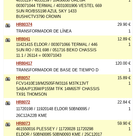
4033119 / 4033139 / 10458650 OREGA
1
003071044 TERMAL / 4031001906 VESTEL 669
SUN RO/BS5198 AZUL SKY 1433
BUSH/CTV3790 CROWN
HR80374
29.90 €
TRANSFORMADOR DE LÍNEA
1
HR8041
12.89 €
11421415 ELDOR / 003071066 TERMAL / 446
1
SUN RO / 051.698 / 051716 BEKO CHASSIS
11.1 / 26114 = 003071043
HR80417
120.00 €
TRANSFORMADOR DE BASE DE TIEMPO D
1
HR8057
15.89 €
FCV1410E18/M2505F/M3116 M37K13VT
1
SABA/P135M/P155M TFK 14M657F CHASSIS
TX91 THOMSON
HR8072
22.84 €
11720198 / 11920148 ELDOR 50BN0095 /
1
26C12A22B KME
HR8073
59.90 €
461550016 PLESSEY / 11720028 11720298
1
ELDOR / 50BN0085 50BN0093 KME / 25C12017