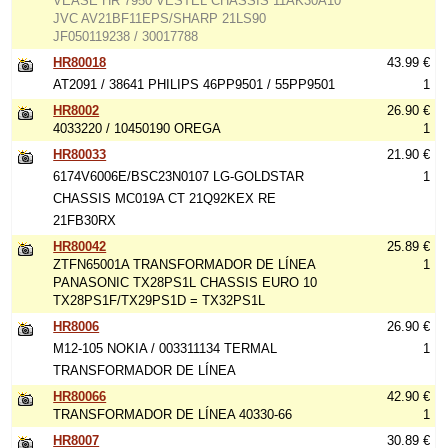
VÉASE HR 7950 VESTEL CHASSIS 11AK30A10
JVC AV21BF11EPS/SHARP 21LS90
JF050119238 / 30017788
HR80018
43.99 €
AT2091 / 38641 PHILIPS 46PP9501 / 55PP9501
1
HR8002
26.90 €
4033220 / 10450190 OREGA
1
HR80033
21.90 €
6174V6006E/BSC23N0107 LG-GOLDSTAR
1
CHASSIS MC019A CT 21Q92KEX RE
21FB30RX
HR80042
25.89 €
ZTFN65001A TRANSFORMADOR DE LÍNEA
1
PANASONIC TX28PS1L CHASSIS EURO 10
TX28PS1F/TX29PS1D = TX32PS1L
HR8006
26.90 €
M12-105 NOKIA / 003311134 TERMAL
1
TRANSFORMADOR DE LÍNEA
HR80066
42.90 €
TRANSFORMADOR DE LÍNEA 40330-66
1
HR8007
30.89 €