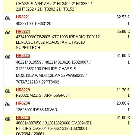
CHASSIS A7H1AA / 21HT3402 21HT3352 /
21HT3252 / 21HT3202 21HT3152
HR8221
32.53 €
4032719 / 10360120
1
HR8224
25.99 €
43741003/CFB2005 XTC1003 IRRADIO TC9112
1
LENCO/CTV552 ROADSTAR CTV2610
SUPERTECH
HR8225
31.99 €
482214010559 / 482214010618 13020007 /
1
312226831190 PHILIPS CHASSIS
MD2.11EAA/MD2.12EAA 32PW950219 /
70TA721218 / 29PT8402
HR8229
11.70 €
F2082BMZZ SHARP 66GF63H
1
HR8234
20.80 €
13626001/DS35 MIVAR
1
HR8240
31.90 €
480614887056 / 312813820660 OV2094/B1
1
PHILIPS OV2094 / 20662 312813820061 =
OV2094 / 20661