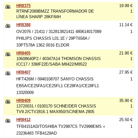
HR8375
19.99 €
RTRNF2089BMZZ TRANSFORMADOR DE
1
LÍNEA SHARP 28KF84H
HR8388
11.14 €
OV2076 / 21411 / 312813821411 480614017089
1
PHILIPS CHASSIS L01.1E / 29PT658A /
33PT578A 1362.0016 ELDOR
HR8405
21.90 €
10608640P2 / 40347A14 THOMSON CHASSIS
1
ICC17 / 33MF22E/SABA M8422/M8522
HR8407
27.95 €
HFT426M / 0940108707 SANYO CHASSIS
1
EB5A/CE25FA1/CE25FL1 CE28FA1/CE28FL1
13320009
HR8409
35.90 €
13720031 / 0100170 SCHNEIDER CHASSIS
1
TV9.2/CTV2816.1 MAX850/SCINEMA 2805
HR8412
25.50 €
TFB4151AD/TOSHIBA TV2987CS TV2998EMS =
1
23236483 TFB4129AD