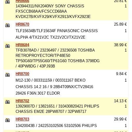
HR8666
20.81 €
143944311/NX2040NY SONY CHASSIS
1
FXSCCB68AA/FCSCCD68AA
KVDX27B/KVFX29/KVFX2913/KVFX2923E
HR8670
25.89 €
TLF15634B/TLF15634F PANASONIC CHASSIS
1
ALPHA 4/TX21V2C TX21V2CI/TX21V2E
HR8684
38.99 €
TFB3078AD / 23236497 / 23236508 TOSHIBA
1
RETROPROYECTOR/TP48E50
TP50G60/TP55G60/TP61G60 TOSHIBA 3798DG
/ 40PW8DG / 43PJ93B
HR8700
9.84 €
M12-130 / 003311159 / 003311167 BEKO
1
CHASSIS 14.2 16 / 9 28B4T09NX/CTV28416
28426 F36N.3017 ELDOR
HR8702
14.13 €
13929007D / 13821651 / 310430820421 PHILIPS
1
CHASSIS EM2E 28PW8707 / 32PW8717
HR8703
29.99 €
13420043B / 242253102506 53102506 PHILIPS
1