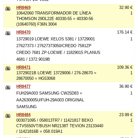
HR8469
32.90 €
10642060 TRANSFORMADOR DE LÍNEA
1
THOMSON 29DL22E 40330-55 = 40330-56
(10640760) F36N.3004
HR8470
176.14 €
13729019 LOEWE XELOS 5381 / 13729001
1
27627373 / 27627373050/CREDO 7581ZP
CREDO 7681 ZP-LOEWE / 11829015 PLANUS
4681 / 1372.9019B
HR8471
109.36 €
13729021B LOEWE 13729006 / 276-28670 =
1
28670050 = HG53068
HR8477
36.90 €
FUH29A003 SAMSUNG CW25D83 =
1
AA2630005U/FUH-29A003 ORIGINAL
SAMSUNG
HR8484
23.99 €
003071095 / 058013TR7 / 11421817 BEKO
1
CTV5550VT/BUSH NR2138T TEVION 23133440
/ 11421816B = 058.019A1