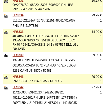
HR8332
20.17 €
OV2076/B2, 08020, 330613008020 PHILIPS
1
29PT554 / 29PT554A / 78R
HR8334
29.99 €
312813821151/AT2078 / 21151 480614017087
1
PHILIPS 21PT856
HR8336
14.99 €
40348A-06/BEKO 057.534-OG1 ORE10655220 /
1
13525036 NRSX70 / 25128 BLUESKY, BEKO
FX70 / 28411/CHASSIS 14.1 / 057534-EL1/LG /
28412ND
HR8340
29.99 €
13720007D/LOE27627003 LOEWE CHASSIS
1
Q2300/ARCADA 8672 PLANUS 4672/XELIOS
5261 CANTUS 3870 / 59461
HR8341
26.99 €
29201-653.02 / 11421675 GRUNDIG
1
HR8342
27.99 €
11425093 / 53102323 / 242253102323
1
482214010669/PHILIPS 14PT1354 17PT1564 /
20PT1554 / 21PT1654 21HT3304 / 1142.5093D