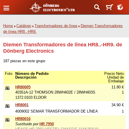
Home
Catálogo
Transformadores de línea
Diemen Transformadores
de línea HR8..-HR9.
Diemen Transformadores de línea HR8..-HR9. de
Dönberg Electronics
187 piezas en este grupo
Foto
Número de Pedido
Precio Neto
Descripción
Unidad de
Embalaje
HR80005
11.80 €
40351A-12 THOMSON 28WH402E / 28WH403S
1
1372.0103 ELDOR
HR8001
34.90 €
4009002 SEMAR TRANSFORMADOR DE LÍNEA
1
HR80016
Sustituido por:
HR 7950