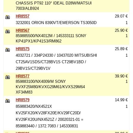
CHASSIS PT92 110° IDEAL D28W/MATSUI
7003/ALB924
HR8557
29.07 €
3232001 ORION 8390VT/EMERSON TS3050D
1
HR8567
25.90 €
859885500/NX4012M / 145333111 SONY
1
KP41PX1/KP41S3/RM862
HR8575
25.89 €
4032721 / 334P24330 / 10437020 MITSUBISHI
1
CT25AV1SDS/CT28BV1S CT29BV1BD /
29BV1S/CT29BV1V
HR8577
39.90 €
859883100/NX4009/M SONY
1
KVXF25M80/KVXG29M61/KVXS29M64
XF34M83
HR8579
14.99 €
859883420/NX4521X
1
KV25FX20/KV28FX20E/KV29FC20D/
KV29FX20U/NX4521Z / 20020321-01 =
859883440 / 1372.7083 / 145330831