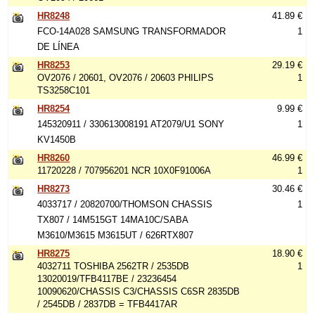
HR8248
41.89 €
FCO-14A028 SAMSUNG TRANSFORMADOR
1
DE LÍNEA
HR8253
29.19 €
OV2076 / 20601, OV2076 / 20603 PHILIPS
1
TS3258C101
HR8254
9.99 €
145320911 / 330613008191 AT2079/U1 SONY
1
KV1450B
HR8260
46.99 €
11720228 / 707956201 NCR 10X0F91006A
1
HR8273
30.46 €
4033717 / 20820700/THOMSON CHASSIS
1
TX807 / 14M515GT 14MA10C/SABA
M3610/M3615 M3615UT / 626RTX807
HR8275
18.90 €
4032711 TOSHIBA 2562TR / 2535DB
1
13020019/TFB4117BE / 23236454
10090620/CHASSIS C3/CHASSIS C6SR 2835DB
/ 2545DB / 2837DB = TFB4417AR