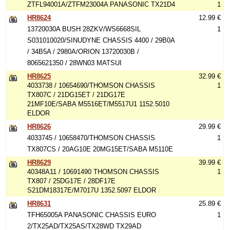
ZTFL94001A/ZTFM23004A PANASONIC TX21D4
1
HR8624
12.99 €
13720030A BUSH 28ZKV/WS6668SIL
1
S031010020/SINUDYNE CHASSIS 4400 / 29B0A
/ 34B5A / 2980A/ORION 13720030B /
8065621350 / 28WN03 MATSUI
HR8625
32.99 €
4033738 / 10654690/THOMSON CHASSIS
1
TX807C / 21DG15ET / 21DG17E
21MF10E/SABA M5516ET/M5517U1 1152.5010
ELDOR
HR8626
29.99 €
4033745 / 10658470/THOMSON CHASSIS
1
TX807CS / 20AG10E 20MG15ET/SABA M5110E
HR8629
39.99 €
40348A11 / 10691490 THOMSON CHASSIS
1
TX807 / 25DG17E / 28DF17E
S21DM18317E/M7017U 1352.5097 ELDOR
HR8631
25.89 €
TFH65005A PANASONIC CHASSIS EURO
1
2/TX25AD/TX25AS/TX28WD TX29AD