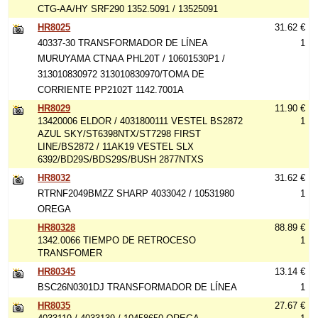
CTG-AA/HY SRF290 1352.5091 / 13525091
HR8025
31.62 €
40337-30 TRANSFORMADOR DE LÍNEA
1
MURUYAMA CTNAA PHL20T / 10601530P1 /
313010830972 313010830970/TOMA DE
CORRIENTE PP2102T 1142.7001A
HR8029
11.90 €
13420006 ELDOR / 4031800111 VESTEL BS2872
1
AZUL SKY/ST6398NTX/ST7298 FIRST
LINE/BS2872 / 11AK19 VESTEL SLX
6392/BD29S/BDS29S/BUSH 2877NTXS
HR8032
31.62 €
RTRNF2049BMZZ SHARP 4033042 / 10531980
1
OREGA
HR80328
88.89 €
1342.0066 TIEMPO DE RETROCESO
1
TRANSFOMER
HR80345
13.14 €
BSC26N0301DJ TRANSFORMADOR DE LÍNEA
1
HR8035
27.67 €