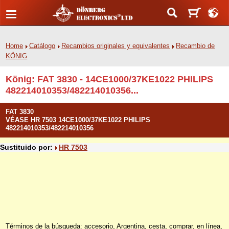
Home
Catálogo
Recambios originales y equivalentes
Recambio de
KÖNIG
König: FAT 3830 - 14CE1000/37KE1022 PHILIPS
482214010353/482214010356...
FAT 3830
VÉASE HR 7503 14CE1000/37KE1022 PHILIPS
482214010353/482214010356
Sustituido por:
HR 7503
Términos de la búsqueda: accesorio, Argentina, cesta, comprar, en línea,