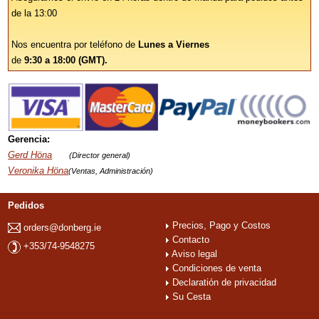
de la 13:00
Nos encuentra por teléfono de
Lunes a Viernes
de
9:30 a 18:00 (GMT).
Gerencia:
Gerd Höna
(Director general)
Veronika Höna
(Ventas, Administración)
Pedidos
Precios, Pago y Costos
orders@donberg.ie
Contacto
+353/74-9548275
Aviso legal
Condiciones de venta
Declaratión de privacidad
Su Cesta